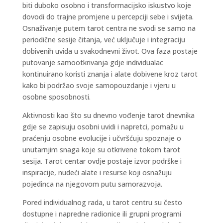
biti duboko osobno i transformacijsko iskustvo koje
dovodi do trajne promjene u percepciji sebe i svijeta.
Osnaživanje putem tarot centra ne svodi se samo na
periodične sesije čitanja, već uključuje i integraciju
dobivenih uvida u svakodnevni život. Ova faza postaje
putovanje samootkrivanja gdje individualac
kontinuirano koristi znanja i alate dobivene kroz tarot
kako bi podržao svoje samopouzdanje i vjeru u
osobne sposobnosti.
Aktivnosti kao što su dnevno vođenje tarot dnevnika
gdje se zapisuju osobni uvidi i napretci, pomažu u
praćenju osobne evolucije i učvršćuju spoznaje o
unutarnjim snaga koje su otkrivene tokom tarot
sesija. Tarot centar ovdje postaje izvor podrške i
inspiracije, nudeći alate i resurse koji osnažuju
pojedinca na njegovom putu samorazvoja.
Pored individualnog rada, u tarot centru su često
dostupne i napredne radionice ili grupni programi