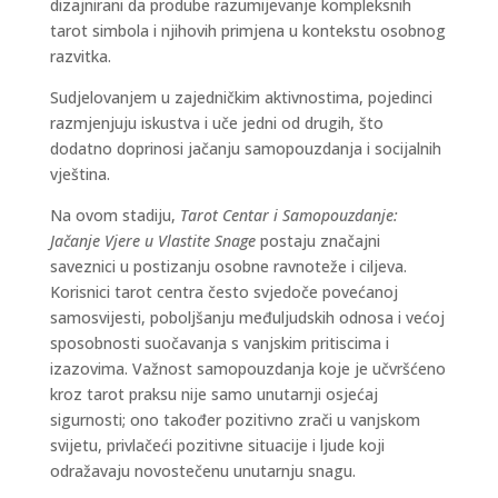
dizajnirani da prodube razumijevanje kompleksnih
tarot simbola i njihovih primjena u kontekstu osobnog
razvitka.
Sudjelovanjem u zajedničkim aktivnostima, pojedinci
razmjenjuju iskustva i uče jedni od drugih, što
dodatno doprinosi jačanju samopouzdanja i socijalnih
vještina.
Na ovom stadiju,
Tarot Centar i Samopouzdanje:
Jačanje Vjere u Vlastite Snage
postaju značajni
saveznici u postizanju osobne ravnoteže i ciljeva.
Korisnici tarot centra često svjedoče povećanoj
samosvijesti, poboljšanju međuljudskih odnosa i većoj
sposobnosti suočavanja s vanjskim pritiscima i
izazovima. Važnost samopouzdanja koje je učvršćeno
kroz tarot praksu nije samo unutarnji osjećaj
sigurnosti; ono također pozitivno zrači u vanjskom
svijetu, privlačeći pozitivne situacije i ljude koji
odražavaju novostečenu unutarnju snagu.