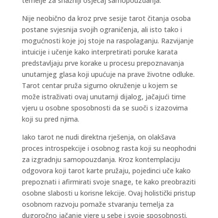
temelje za snažniji osjećaj samopouzdanja.
Nije neobično da kroz prve sesije tarot čitanja osoba
postane svjesnija svojih ograničenja, ali isto tako i
mogućnosti koje joj stoje na raspolaganju. Razvijanje
intuicije i učenje kako interpretirati poruke karata
predstavljaju prve korake u procesu prepoznavanja
unutarnjeg glasa koji upućuje na prave životne odluke.
Tarot centar pruža sigurno okruženje u kojem se
može istraživati ovaj unutarnji dijalog, jačajući time
vjeru u osobne sposobnosti da se suoči s izazovima
koji su pred njima.
Iako tarot ne nudi direktna rješenja, on olakšava
proces introspekcije i osobnog rasta koji su neophodni
za izgradnju samopouzdanja. Kroz kontemplaciju
odgovora koji tarot karte pružaju, pojedinci uče kako
prepoznati i afirmirati svoje snage, te kako preobraziti
osobne slabosti u korisne lekcije. Ovaj holistički pristup
osobnom razvoju pomaže stvaranju temelja za
dugoročno jačanje vjere u sebe i svoje sposobnosti.