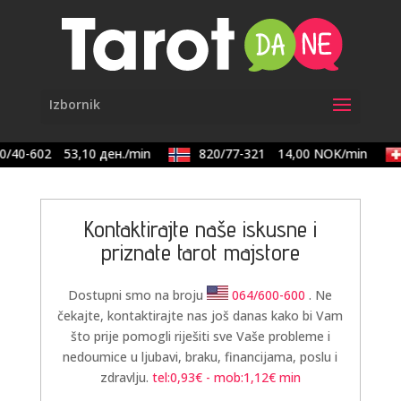
/40-602
53,10 ден./min
820/77-321
14,00 NOK/min
Kontaktirajte naše iskusne i
priznate tarot majstore
Dostupni smo na broju
064/600-600
. Ne
čekajte, kontaktirajte nas još danas kako bi Vam
što prije pomogli riješiti sve Vaše probleme i
nedoumice u ljubavi, braku, financijama, poslu i
zdravlju.
tel:0,93€ - mob:1,12€ min