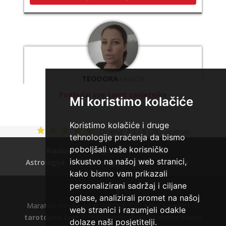
TEODORA
/ Kod 29
Tarot savjetnik je slobodan
Pogledaj sve tarot savjetnike
TEHNIKE:
tarot, lenormand, crowley, visak, kristalna
Mi koristimo kolačiće
kugla, terapija kristalima, čišćenje sure, izrada amajlija za
ljubav, novac, posao, urođena vidovitost, astrologija,
kristali, karmička astrologija analiza snova, magijski
Koristimo kolačiće i druge
Ocjena:
4.5 / 5 (283 ocjena)
rituali
tehnologije praćenja da bismo
Broj tel: 064/600-600
poboljšali vaše korisničko
Naslovna
Sanjarica
Horoskop
tel:0,93€ - mob:1,12€ min
iskustvo na našoj web stranici,
Astrologija
Numerologija
Uroci
Magija
kako bismo vam prikazali
personalizirani sadržaj i ciljane
oglase, analizirali promet na našoj
Maratela mreže d.o.o., 072700700, +18 Copyright Ⓒ
web stranici i razumjeli odakle
tarotdane.com
| Usluge smiju koristiti osobe starije
dolaze naši posjetitelji.