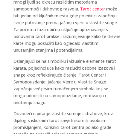
mnogi ljudi se okreću različitim metodama
samopomoći i duhovnog razvoja.
Tarot centar
može
biti jedan od ključnih mjesta gdje pojedinci započinju
svoje putovanje prema jačanju vjere u vlastite snage.
Ta početna faza obično uključuje upoznavanje s
osnovama tarot prakse i razumijevanje kako te drevne
karte mogu poslužiti kao ogledalo vlastitim
unutarnjim stanjima i potencijalima.
Oslanjajući se na simboliku i vizualne elemente tarot
karata, pojedinci uče kako razlučiti osobne izazove i
snage kroz reflektirajuće čitanje.
Tarot Centar i
Samopouzdanje: Jačanje Vjere u Vlastite Snage
započinju već prvim tumačenjem simbola koji se
mogu odnositi na samopouzdanje, motivaciju i
unutarnju snagu.
Dovodeći u pitanje vlastite sumnje i strahove, kroz
dijalog s iskusnim tarot savjetnikom ili osobnim
promišljanjem, korisnici tarot centra polako grade