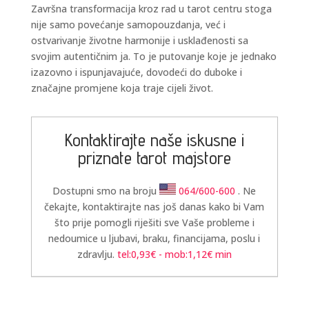
Završna transformacija kroz rad u tarot centru stoga
nije samo povećanje samopouzdanja, već i
ostvarivanje životne harmonije i usklađenosti sa
svojim autentičnim ja. To je putovanje koje je jednako
izazovno i ispunjavajuće, dovodeći do duboke i
LUCIJA
/ Kod #136
značajne promjene koja traje cijeli život.
Tarot savjetnik je zauzet
TEHNIKE:
sudbinske karte, anđeoske poruke
Kontaktirajte naše iskusne i
Broj tel: 064/600-600
tel:0,93€ - mob:1,12€ min
priznate tarot majstore
Dostupni smo na broju
064/600-600
. Ne
čekajte, kontaktirajte nas još danas kako bi Vam
što prije pomogli riješiti sve Vaše probleme i
nedoumice u ljubavi, braku, financijama, poslu i
zdravlju.
tel:0,93€ - mob:1,12€ min
TEODORA
/ Kod 29
Tarot savjetnik je slobodan
TEHNIKE:
tarot, lenormand, crowley, visak, kristalna
kugla, terapija kristalima, čišćenje sure, izrada amajlija za