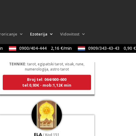
roricanje
Ezoterija
Vidovitost
SANJA
n
0900/404-444
2,16 €/min
0909/343-43-43
0,90 €/
/ Kod 07
Tarot savjetnik je zauzet
TEHNIKE:
tarot, egipatski tarot, visak, rune,
numerologija, astro tarot
Broj tel: 064/600-600
tel:0,93€ - mob:1,12€ min
ELA
/ Kod 151