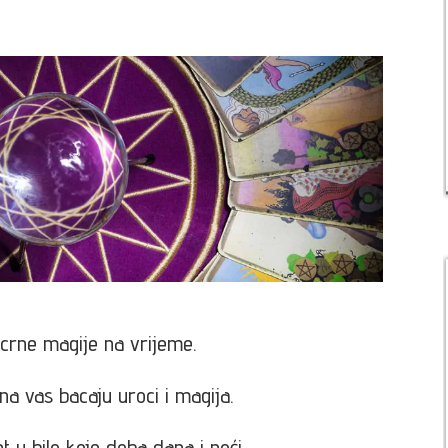
 crne magije na vrijeme.
na vas bacaju uroci i magija.
t u bilo koje doba dana i noći.