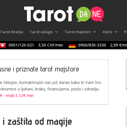
Tarot čitanje
Tarot usluge
Tarot majstori
Astro
P
0901/120-021
3,50 CHF/min
0900/830-3330
2,99 €/mi
usne i priznate tarot majstore
Ne čekajte, kontaktirajte nas još danas kako bi Vam što
edoumice u ljubavi, braku, financijama, poslu i zdravlju.
3€ - mob:1,12€ min
i i zaštita od magije