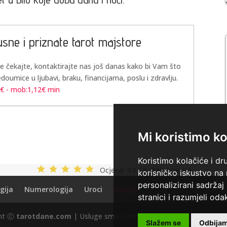
usne i priznate tarot majstore
Ne čekajte, kontaktirajte nas još danas kako bi Vam što
edoumice u ljubavi, braku, financijama, poslu i zdravlju.
3€ - mob:1,12€ min
Mi koristimo ko
Koristimo kolačiće i dr
Ocjena:
4.6 / 5 (280 ocjena)
korisničko iskustvo na
personalizirani sadržaj 
gija
Numerologija
Uroci
Magija
stranici i razumjeli odak
ght Ⓒ
tarotdane.com
| Usluge smiju koristiti osobe starije od +18 
Slažem se
Odbija