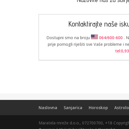
Kontaktirajte naše isk
Dostupni smo na broju
064/600-600
. 
prije pomogli riješiti sve Vaše probleme i n
tel:0,9
Naslovna
Sanjarica
Horoskop
Astrolo
Maratela mreže d.o.o., 072700700, +18 Copyri