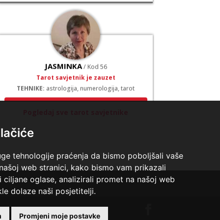
JASMINKA
/ Kod 56
Tarot savjetnik je zauzet
TEHNIKE:
astrologija, numerologija, tarot
Broj tel: 064/600-600
tel:0,93€ - mob:1,12€ min
Pogledaj sve tarot savjetnike
lačiće
uge tehnologije praćenja da bismo poboljšali vaše
 našoj web stranici, kako bismo vam prikazali
i ciljane oglase, analizirali promet na našoj web
VESNA
le dolaze naši posjetitelji.
/ Kod 05
Tarot savjetnik je slobodan
godina. |
Polica privatnosti
TEHNIKE:
numerologija, anđeoski i ljubavni tarot,
m
Promjeni moje postavke