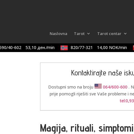
Naslovna
Tarot
Tarot centar
90/40-602
53,10 ден./min
820/77-321
14,00 NOK/min
Kontaktirajte naše isk
Dostupni smo na broju
064/600-600
. 
prije pomogli riješiti sve Vaše probleme i n
tel:0,9
Magija, rituali, simptom