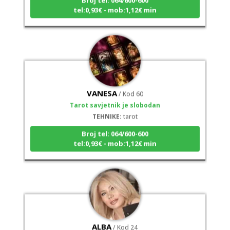
tel:0,93€ - mob:1,12€ min
VANESA
/ Kod 60
Tarot savjetnik je slobodan
TEHNIKE:
tarot
Broj tel: 064/600-600
tel:0,93€ - mob:1,12€ min
ALBA
/ Kod 24