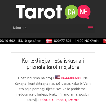
0/40-602
53,10 ден./min
820/77-321
14,00 NOK/min
Kontaktirajte naše iskusne i
priznate tarot majstore
Dostupni smo na broju
064/600-600
. Ne
čekajte, kontaktirajte nas još danas kako bi Vam
što prije pomogli riješiti sve Vaše probleme i
nedoumice u ljubavi, braku, financijama, poslu i
zdravlju.
tel:0,93€ - mob:1,12€ min