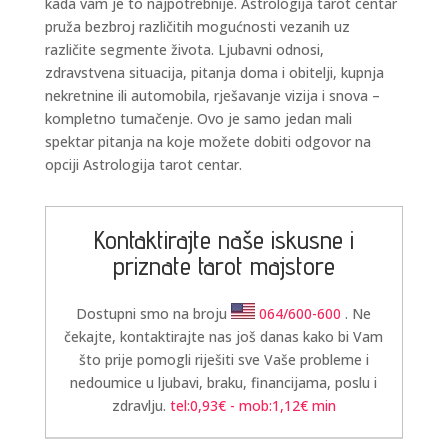
kada vam je to najpotrebnije. Astrologija tarot centar
pruža bezbroj različitih mogućnosti vezanih uz
različite segmente života. Ljubavni odnosi,
zdravstvena situacija, pitanja doma i obitelji, kupnja
nekretnine ili automobila, rješavanje vizija i snova –
kompletno tumačenje. Ovo je samo jedan mali
spektar pitanja na koje možete dobiti odgovor na
opciji Astrologija tarot centar.
KRISTINA
/ Kod 160
Tarot savjetnik je slobodan
TEHNIKE:
asrologija; numerologija, tarot
Kontaktirajte naše iskusne i
Broj tel: 064/600-600
priznate tarot majstore
tel:0,93€ - mob:1,12€ min
Dostupni smo na broju
064/600-600
. Ne
čekajte, kontaktirajte nas još danas kako bi Vam
što prije pomogli riješiti sve Vaše probleme i
nedoumice u ljubavi, braku, financijama, poslu i
zdravlju.
tel:0,93€ - mob:1,12€ min
DINA
/ Kod 38