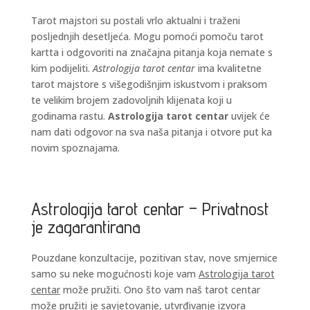
Tarot majstori su postali vrlo aktualni i traženi
posljednjih desetljeća. Mogu pomoći pomoču tarot
kartta i odgovoriti na značajna pitanja koja nemate s
kim podijeliti.
Astrologija tarot centar
ima kvalitetne
tarot majstore s višegodišnjim iskustvom i praksom
te velikim brojem zadovoljnih klijenata koji u
godinama rastu.
Astrologija tarot centar
uvijek će
nam dati odgovor na sva naša pitanja i otvore put ka
novim spoznajama.
Astrologija tarot centar – Privatnost
je zagarantirana
Pouzdane konzultacije, pozitivan stav, nove smjernice
samo su neke mogućnosti koje vam
Astrologija tarot
centar
može pružiti. Ono što vam naš tarot centar
može pružiti je savjetovanje, utvrđivanje izvora