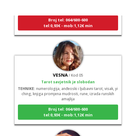
Tarot savjetnik je zauzet
TEHNIKE:
numerologija, tarot, sudbinske karte
Broj tel: 064/600-600
tel:0,93€ - mob:1,12€ min
VESNA
/ Kod 05
Tarot savjetnik je slobodan
TEHNIKE:
numerologija, anđeoski i ljubavni tarot, visak, yi
ching, knjiga promjena mudrosti, rune, izrada runskih
amajlija
Broj tel: 064/600-600
tel:0,93€ - mob:1,12€ min