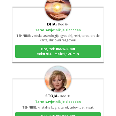
DIJA
/ Kod 64
Tarot savjetnik je slobodan
TEHNIKE:
vedska astrologija (jyotish), reiki, tarot, oracle
karte, duhovni razgovori
Broj tel: 064/600-600
tel:0,93€ - mob:1,12€ min
STOJA
/ Kod 31
Tarot savjetnik je slobodan
TEHNIKE:
kristalna kugla, tarot, vidovitost, visak
Broj tel: 064/600-600