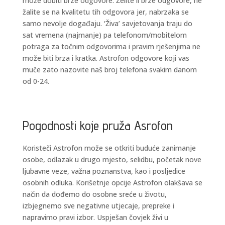
može dobiti brze odgovore. Želite li brze odgovore, ne
žalite se na kvalitetu tih odgovora jer, nabrzaka se
samo nevolje događaju. ‘Živa’ savjetovanja traju do
sat vremena (najmanje) pa telefonom/mobitelom
potraga za točnim odgovorima i pravim rješenjima ne
može biti brza i kratka. Astrofon odgovore koji vas
muče zato nazovite naš broj telefona svakim danom
od 0-24.
Pogodnosti koje pruža Asrofon
Koristeči Astrofon može se otkriti buduće zanimanje
osobe, odlazak u drugo mjesto, selidbu, početak nove
ljubavne veze, važna poznanstva, kao i posljedice
osobnih odluka. Korišetnje opcije Astrofon olakšava se
način da dođemo do osobne sreće u životu,
izbjegnemo sve negativne utjecaje, prepreke i
napravimo pravi izbor. Uspješan čovjek živi u