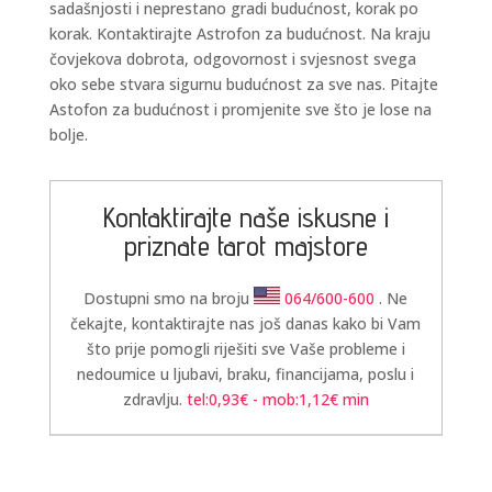
sadašnjosti i neprestano gradi budućnost, korak po
korak. Kontaktirajte Astrofon za budućnost. Na kraju
čovjekova dobrota, odgovornost i svjesnost svega
oko sebe stvara sigurnu budućnost za sve nas. Pitajte
Astofon za budućnost i promjenite sve što je lose na
bolje.
Kontaktirajte naše iskusne i
priznate tarot majstore
Dostupni smo na broju
064/600-600
. Ne
čekajte, kontaktirajte nas još danas kako bi Vam
što prije pomogli riješiti sve Vaše probleme i
LUCIJA
/ Kod #136
nedoumice u ljubavi, braku, financijama, poslu i
Tarot savjetnik je zauzet
zdravlju.
tel:0,93€ - mob:1,12€ min
TEHNIKE:
sudbinske karte, anđeoske poruke
Broj tel: 064/600-600
tel:0,93€ - mob:1,12€ min