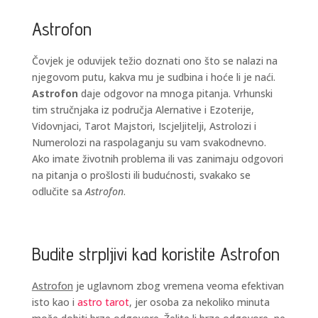
Astrofon
Čovjek je oduvijek težio doznati ono što se nalazi na
njegovom putu, kakva mu je sudbina i hoće li je naći.
Astrofon
daje odgovor na mnoga pitanja. Vrhunski
tim stručnjaka iz područja Alernative i Ezoterije,
Vidovnjaci, Tarot Majstori, Iscjeljitelji, Astrolozi i
Numerolozi na raspolaganju su vam svakodnevno.
Ako imate životnih problema ili vas zanimaju odgovori
na pitanja o prošlosti ili budućnosti, svakako se
odlučite sa
Astrofon
.
Budite strpljivi kad koristite Astrofon
Astrofon
je uglavnom zbog vremena veoma efektivan
isto kao i
astro tarot
, jer osoba za nekoliko minuta