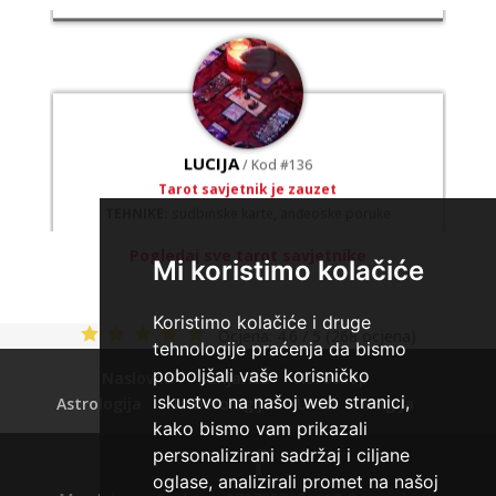
LUCIJA
/ Kod #136
Tarot savjetnik je zauzet
TEHNIKE:
sudbinske karte, anđeoske poruke
Broj tel: 064/600-600
Pogledaj sve tarot savjetnike
Mi koristimo kolačiće
tel:0,93€ - mob:1,12€ min
Koristimo kolačiće i druge
Ocjena:
4.6 / 5 (268 ocjena)
tehnologije praćenja da bismo
poboljšali vaše korisničko
Naslovna
Sanjarica
Horoskop
iskustvo na našoj web stranici,
Astrologija
Numerologija
Uroci
Magija
kako bismo vam prikazali
personalizirani sadržaj i ciljane
oglase, analizirali promet na našoj