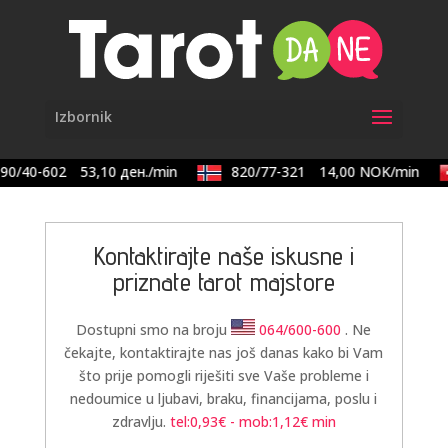
90/40-602
53,10 ден./min
820/77-321
14,00 NOK/min
Kontaktirajte naše iskusne i
priznate tarot majstore
Dostupni smo na broju
064/600-600
. Ne
čekajte, kontaktirajte nas još danas kako bi Vam
što prije pomogli riješiti sve Vaše probleme i
nedoumice u ljubavi, braku, financijama, poslu i
zdravlju.
tel:0,93€ - mob:1,12€ min