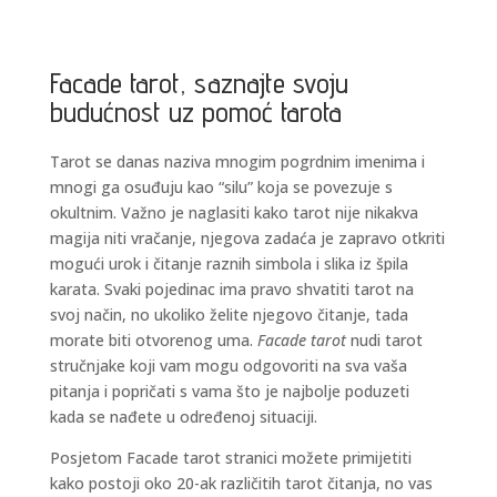
Facade tarot, saznajte svoju
budućnost uz pomoć tarota
Tarot se danas naziva mnogim pogrdnim imenima i
mnogi ga osuđuju kao “silu” koja se povezuje s
okultnim. Važno je naglasiti kako tarot nije nikakva
magija niti vračanje, njegova zadaća je zapravo otkriti
mogući urok i čitanje raznih simbola i slika iz špila
karata. Svaki pojedinac ima pravo shvatiti tarot na
svoj način, no ukoliko želite njegovo čitanje, tada
morate biti otvorenog uma.
Facade tarot
nudi tarot
stručnjake koji vam mogu odgovoriti na sva vaša
pitanja i popričati s vama što je najbolje poduzeti
kada se nađete u određenoj situaciji.
Posjetom Facade tarot stranici možete primijetiti
kako postoji oko 20-ak različitih tarot čitanja, no vas