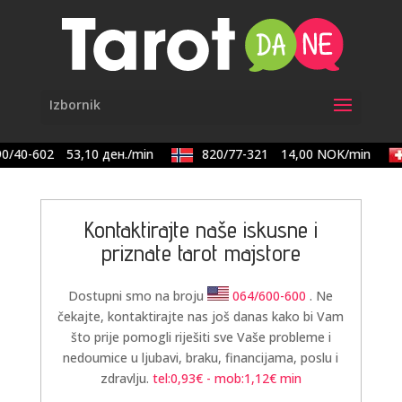
0/40-602
53,10 ден./min
820/77-321
14,00 NOK/min
Kontaktirajte naše iskusne i
priznate tarot majstore
Dostupni smo na broju
064/600-600
. Ne
čekajte, kontaktirajte nas još danas kako bi Vam
što prije pomogli riješiti sve Vaše probleme i
nedoumice u ljubavi, braku, financijama, poslu i
zdravlju.
tel:0,93€ - mob:1,12€ min