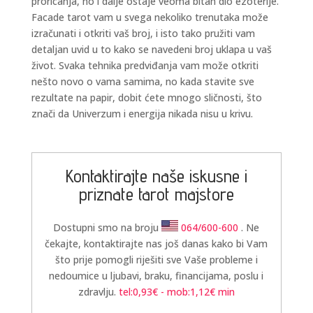
proricanja, no i dalje ostaje veoma bitan dio ezoterije.
Facade tarot vam u svega nekoliko trenutaka može
izračunati i otkriti vaš broj, i isto tako pružiti vam
detaljan uvid u to kako se navedeni broj uklapa u vaš
život. Svaka tehnika predviđanja vam može otkriti
nešto novo o vama samima, no kada stavite sve
rezultate na papir, dobit ćete mnogo sličnosti, što
znači da Univerzum i energija nikada nisu u krivu.
DIJA
/ Kod 64
Tarot savjetnik je slobodan
TEHNIKE:
vedska astrologija (jyotish), reiki, tarot, oracle
karte, duhovni razgovori
Kontaktirajte naše iskusne i
Broj tel: 064/600-600
priznate tarot majstore
tel:0,93€ - mob:1,12€ min
Dostupni smo na broju
064/600-600
. Ne
čekajte, kontaktirajte nas još danas kako bi Vam
što prije pomogli riješiti sve Vaše probleme i
nedoumice u ljubavi, braku, financijama, poslu i
zdravlju.
tel:0,93€ - mob:1,12€ min