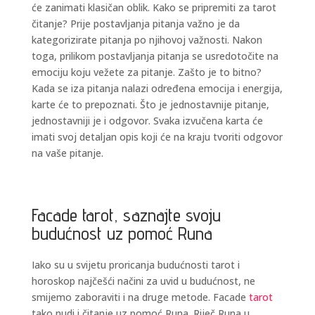
će zanimati klasičan oblik. Kako se pripremiti za tarot
čitanje? Prije postavljanja pitanja važno je da
kategorizirate pitanja po njihovoj važnosti. Nakon
toga, prilikom postavljanja pitanja se usredotočite na
emociju koju vežete za pitanje. Zašto je to bitno?
Kada se iza pitanja nalazi određena emocija i energija,
karte će to prepoznati. Što je jednostavnije pitanje,
jednostavniji je i odgovor. Svaka izvučena karta će
imati svoj detaljan opis koji će na kraju tvoriti odgovor
na vaše pitanje.
Facade tarot, saznajte svoju
budućnost uz pomoć Runa
Iako su u svijetu proricanja budućnosti tarot i
horoskop najčešći načini za uvid u budućnost, ne
smijemo zaboraviti i na druge metode. Facade
tarot
tako nudi i čitanje uz pomoć Runa. Riječ Runa u