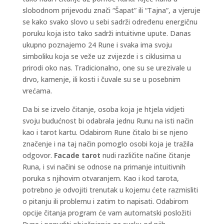
slobodnom prijevodu znači “Šapat” ili “Tajna”, a vjeruje
se kako svako slovo u sebi sadrži određenu energičnu
poruku koja isto tako sadrži intuitivne upute. Danas
ukupno poznajemo 24 Rune i svaka ima svoju
simboliku koja se veže uz zvijezde i s ciklusima u
prirodi oko nas. Tradicionalno, one su se urezivale u
drvo, kamenje, ili kosti i čuvale su se u posebnim
vrećama.
Da bi se izvelo čitanje, osoba koja je htjela vidjeti
svoju budućnost bi odabrala jednu Runu na isti način
kao i tarot kartu. Odabirom Rune čitalo bi se njeno
značenje i na taj način pomoglo osobi koja je tražila
odgovor.
Facade tarot
nudi različite načine čitanje
Runa, i svi načini se odnose na primanje intuitivnih
poruka s njihovim otvaranjem. Kao i kod tarota,
potrebno je odvojiti trenutak u kojemu ćete razmisliti
o pitanju ili problemu i zatim to napisati. Odabirom
opcije čitanja program će vam automatski posložiti