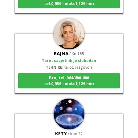
tel:0,93€ - mob:1,12€ min
RAJNA
/ Kod 85
Tarot savjetnik je slobodan
TEHNIKE:
tarot, razgovori
Broj tel: 064/600-600
tel:0,93€ - mob:1,12€ min
KETY
/ Kod 32
Tarot savjetnik je slobodan