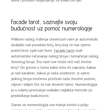
Rune i ponuditi objašnjenje za svaku od njih.
Facade tarot, saznajte svoju
budućnost uz pomoć numerologije
Prilikom našeg rođenja Univerzum nam je automatski
dodijelio naš poseban broj, broj koji će nas vjerno
pratiti kroz cijeli naš život.
Facade tarot
nudi
automatsko računanje našeg broja i tumačenje našeg
životnog broja. Što nam sve može reći naš životni
broj? On govori o tome kakvi smo mi zapravo, kakav
je naš karakter, kakva je naša osobnost. Iz samo
jednog broja možemo pročitati naše životne puteve,
ciljeve i vidjeti što će nas dovesti tamo. Numerologija
je u svijetu proricanja svakako najlakša metoda za
predviđanje budućnosti.
Danas se numerologija sve manje koristi u polju